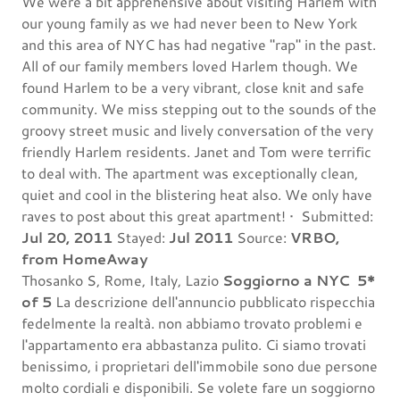
We were a bit apprehensive about visiting Harlem with
our young family as we had never been to New York
and this area of NYC has had negative "rap" in the past.
All of our family members loved Harlem though. We
found Harlem to be a very vibrant, close knit and safe
community. We miss stepping out to the sounds of the
groovy street music and lively conversation of the very
friendly Harlem residents. Janet and Tom were terrific
to deal with. The apartment was exceptionally clean,
quiet and cool in the blistering heat also. We only have
raves to post about this great apartment! • Submitted:
Jul 20, 2011
Stayed:
Jul 2011
Source:
VRBO,
from HomeAway
Thosanko S, Rome, Italy, Lazio
Soggiorno a NYC
5*
of 5
La descrizione dell'annuncio pubblicato rispecchia
fedelmente la realtà. non abbiamo trovato problemi e
l'appartamento era abbastanza pulito. Ci siamo trovati
benissimo, i proprietari dell'immobile sono due persone
molto cordiali e disponibili. Se volete fare un soggiorno