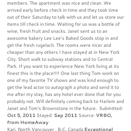
members. The apartment was nice and clean. We
arrived early before check in time and they took time
out of their Saturday to talk with us and let us store our
items till check in time. Waiting for us was a bottle of
wine, fresh fruit and snacks. Janet sent us to an
awesome bakery Lee Lee’s Baked Goods stop in and
get the fresh rugelach. The rooms were nicer and
cheaper than any others I have stayed at in New York
City. Short walk to subway stations and to Central
Park. If you want to experience New York living at its
finest this is the place!!!! One last thing Tom work on
one of my favorite TV shows and was kind enough to
get the lead actor to autograph a photo and send it to
me after my stay, has any hotel ever done that for you
probably not. Will definitely coming back to Harlem and
Janet and Tom's Brownstone in the future. Submitted:
Oct 5, 2011
Stayed:
Sep 2011
Source:
VRBO,
from HomeAway
Kari, North Vancouver , B.C. Canada
Exceptional