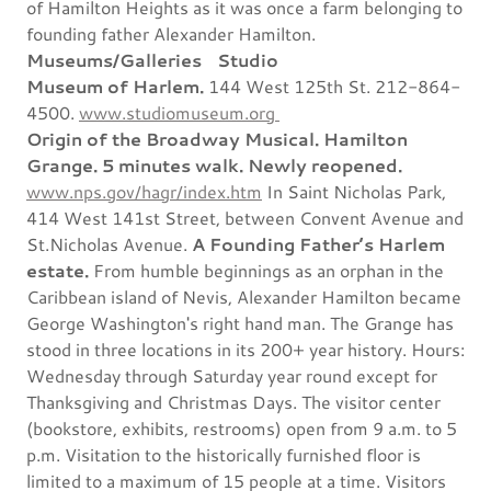
of Hamilton Heights as it was once a farm belonging to
founding father Alexander Hamilton.
Museums/Galleries
Studio
Museum of Harlem.
144 West 125th St. 212-864-
4500.
www.studiomuseum.org
Origin of the Broadway Musical. Hamilton
Grange. 5 minutes walk. Newly reopened.
www.nps.gov/hagr/index.htm
In Saint Nicholas Park,
414 West 141st Street, between Convent Avenue and
St.Nicholas Avenue.
A Founding Father’s Harlem
estate.
From humble beginnings as an orphan in the
Caribbean island of Nevis, Alexander Hamilton became
George Washington's right hand man. The Grange has
stood in three locations in its 200+ year history. Hours:
Wednesday through Saturday year round except for
Thanksgiving and Christmas Days. The visitor center
(bookstore, exhibits, restrooms) open from 9 a.m. to 5
p.m. Visitation to the historically furnished floor is
limited to a maximum of 15 people at a time. Visitors