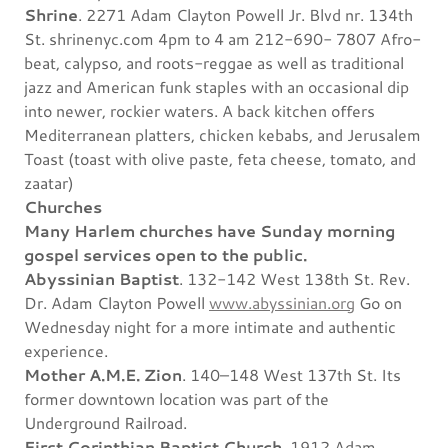
Shrine
. 2271 Adam Clayton Powell Jr. Blvd nr. 134th
St. shrinenyc.com 4pm to 4 am 212-690- 7807 Afro-
beat, calypso, and roots-reggae as well as traditional
jazz and American funk staples with an occasional dip
into newer, rockier waters. A back kitchen offers
Mediterranean platters, chicken kebabs, and Jerusalem
Toast (toast with olive paste, feta cheese, tomato, and
zaatar)
Churches
Many Harlem churches have Sunday morning
gospel services open to the public.
Abyssinian Baptist
. 132-142 West 138th St. Rev.
Dr. Adam Clayton Powell
www.abyssinian.org
Go on
Wednesday night for a more intimate and authentic
experience.
Mother A.M.E. Zion
. 140–148 West 137th St. Its
former downtown location was part of the
Underground Railroad.
First Corinthian Baptist Church.
1912 Adam