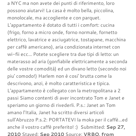
a NYC ma non avete dei punti di riferimento, loro
possono aiutarvi! La casa è molto bella, piccolina,
monolocale, ma accogliente e con parquet.
L'appartamento è dotato di tutti i comfort: cucina
(frigo, forno a micro onde, forno normale, fornetto
elettrico, lavatrice e asciugatrice, tostapane, macchina
per caffè americano), aria condizionata internet con
wi-fii ecc... Potete scegliere tra due tipi di letto: un
materasso ad aria (gonfiabile elettricamente a seconda
delle vostre comodità) ed un divano letto (secondo noi
piu' comodo!) Harlem non è cosi' brutta come la
descrivono, anzi, è molto caratteristica e tipica.
L'appartamento è collegato con la metropolitana a 2
passi Siamo contenti di aver incontrato Tom e Janet e
speriamo un giorno di rivederli. P.s.: Janet an Tom
amano l'Italia, Janet ha scritto diversi articoli
sull'Abruzzo P.s.2: PORTATEVI la moka per il caffè...ed
anche il vostro caffè preferito! :) Submitted:
Sep 27,
2010
Stayed:
Sep 2010
Source:
VRBO, from