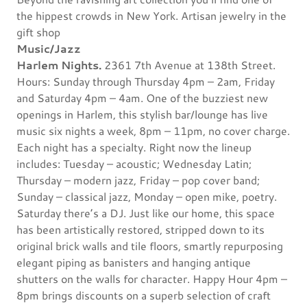
the hippest crowds in New York. Artisan jewelry in the
gift shop
Music/Jazz
Harlem Nights.
2361 7th Avenue at 138th Street.
Hours: Sunday through Thursday 4pm – 2am, Friday
and Saturday 4pm – 4am. One of the buzziest new
openings in Harlem, this stylish bar/lounge has live
music six nights a week, 8pm – 11pm, no cover charge.
Each night has a specialty. Right now the lineup
includes: Tuesday – acoustic; Wednesday Latin;
Thursday – modern jazz, Friday – pop cover band;
Sunday – classical jazz, Monday – open mike, poetry.
Saturday there’s a DJ. Just like our home, this space
has been artistically restored, stripped down to its
original brick walls and tile floors, smartly repurposing
elegant piping as banisters and hanging antique
shutters on the walls for character. Happy Hour 4pm –
8pm brings discounts on a superb selection of craft