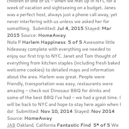
children of one of us - when we met up in NYC for a
week of vacation and sightseeing on a budget. Janes
was a perfect host, always just a phone call away, yet
never interfering with us unless we asked her for
something. Submitted:
Jul 4, 2015
Stayed:
Mar
2015
Source:
HomeAway
Nola P
Harlem Happiness
5 of 5
Awesome little
hideaway complete with everything we needed to
enjoy our first trip to NYC. Janet and Tom thought of
everything from kitchen staples (including fresh baked
welcome cookies) to detailed maps and information
about the area. Harlem was great. People were
friendly, transportation was easy, restaurants were
amazing - check out Dinosaur BBQ for drinks and
some of the best BBQ I've had - we had a great time. I
will be back to NYC and hope to stay here again when I
do! Submitted:
Nov 10, 2014
Stayed:
Nov 2014
Source:
HomeAway
JAB
Oakland, California
Fantastic Find
5* of 5
We