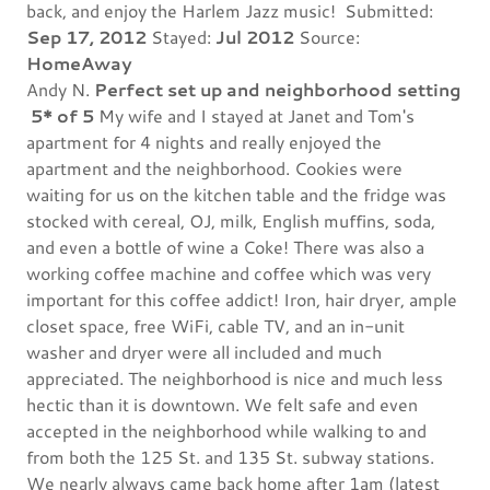
back, and enjoy the Harlem Jazz music! Submitted:
Sep 17, 2012
Stayed:
Jul 2012
Source:
HomeAway
Andy N.
Perfect set up and neighborhood setting
5* of 5
My wife and I stayed at Janet and Tom's
apartment for 4 nights and really enjoyed the
apartment and the neighborhood. Cookies were
waiting for us on the kitchen table and the fridge was
stocked with cereal, OJ, milk, English muffins, soda,
and even a bottle of wine a Coke! There was also a
working coffee machine and coffee which was very
important for this coffee addict! Iron, hair dryer, ample
closet space, free WiFi, cable TV, and an in-unit
washer and dryer were all included and much
appreciated. The neighborhood is nice and much less
hectic than it is downtown. We felt safe and even
accepted in the neighborhood while walking to and
from both the 125 St. and 135 St. subway stations.
We nearly always came back home after 1am (latest