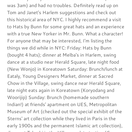
was 3am) and had no troubles. Definitely read up on
Tom and Janet's Harlem suggestions and check out
this historical area of NYC. I highly recommend a visit
to Hats by Bunn for some great hats and an experience
with a true New Yorker in Mr. Bunn. What a character!
For anyone that may be interested, I'm listing the
things we did while in NYC: Friday: Hats by Bunn
(bought 4 hats); dinner at Melba's in Harlem, swing
dance at a studio near Herald Square, late night food
(New Wonjo) in Koreatown Saturday: Brunch/lunch at
Eataly, Young Designers Market, dinner at Sacred
Chow in the Village, swing dance near Herald Square,
late night eats again in Koreatown (Koryodang and
Woorijip) Sunday: Brunch (homemade southern
Indian!) at friends' apartment on UES, Metropolitan
Museum of Art (checked out the special exhibit of the
Sterns' art collection while they lived in Paris in the
early 1900s and the permanent Islamic art collection),