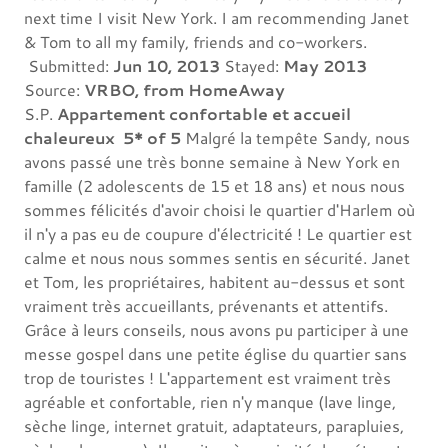
next time I visit New York. I am recommending Janet
& Tom to all my family, friends and co-workers.
Submitted:
Jun 10, 2013
Stayed:
May 2013
Source:
VRBO, from HomeAway
S.P.
Appartement confortable et accueil
chaleureux
5* of 5
Malgré la tempête Sandy, nous
avons passé une très bonne semaine à New York en
famille (2 adolescents de 15 et 18 ans) et nous nous
sommes félicités d'avoir choisi le quartier d'Harlem où
il n'y a pas eu de coupure d'électricité ! Le quartier est
calme et nous nous sommes sentis en sécurité. Janet
et Tom, les propriétaires, habitent au-dessus et sont
vraiment très accueillants, prévenants et attentifs.
Grâce à leurs conseils, nous avons pu participer à une
messe gospel dans une petite église du quartier sans
trop de touristes ! L'appartement est vraiment très
agréable et confortable, rien n'y manque (lave linge,
sèche linge, internet gratuit, adaptateurs, parapluies,