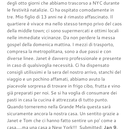
degli otto giorni che abbiamo trascorso a NYC durante
le festività natalizie. Ci ha ospitato comodamente in
tre. Mio figlio di 13 anni ne è rimasto affascinato. Il
quartiere è vivace ma nello stesso tempo privo del caos
della middle town; ci sono supermercati e ottimi locali
nelle immediate vicinanze. Da non perdere la messa
gospel della domenica mattina. I mezzi di trasporto,
compresa la metropolitana, sono a due passi e con
diverse linee. Janet è davvero professionale e presente
in caso di qualsivoglia necessità. Ci ha dispensato
consigli utilissimi e la sera del nostro arrivo, stanchi del
viaggio e un pochino affamati, abbiamo avuto la
piacevole sorpresa di trovare in frigo cibo, frutta e vino
già preparati per noi. Se si ha voglia di consumare dei
pasti in casa la cucina è attrezzata di tutto punto.
Quando torneremo nella Grande Mela questa sarà
sicuramente ancora la nostra casa. Un sentito grazie a
Janet e Tom che ci hanno fatto sentire un po' come a
casa.....ma una casa a New York!!! Submitted:
Jan 9,