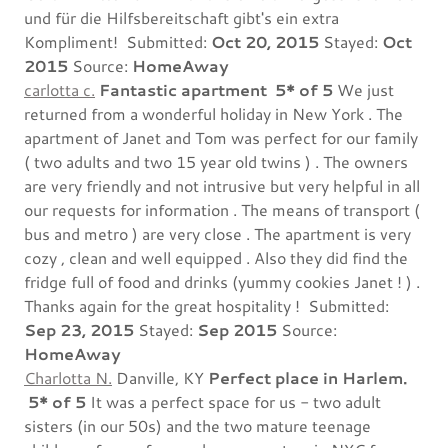
und für die Hilfsbereitschaft gibt's ein extra
Kompliment! Submitted:
Oct 20, 2015
Stayed:
Oct
2015
Source:
HomeAway
carlotta c.
Fantastic apartment
5* of 5
We just
returned from a wonderful holiday in New York . The
apartment of Janet and Tom was perfect for our family
( two adults and two 15 year old twins ) . The owners
are very friendly and not intrusive but very helpful in all
our requests for information . The means of transport (
bus and metro ) are very close . The apartment is very
cozy , clean and well equipped . Also they did find the
fridge full of food and drinks (yummy cookies Janet ! ) .
Thanks again for the great hospitality ! Submitted:
Sep 23, 2015
Stayed:
Sep 2015
Source:
HomeAway
Charlotta N.
Danville, KY
Perfect place in Harlem.
5* of 5
It was a perfect space for us - two adult
sisters (in our 50s) and the two mature teenage