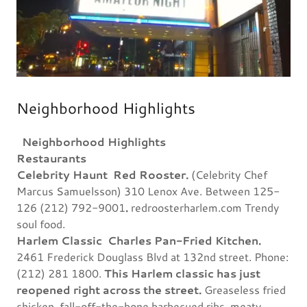
Neighborhood Highlights
Neighborhood Highlights
Restaurants
Celebrity Haunt
Red Rooster.
(Celebrity Chef
Marcus Samuelsson) 310 Lenox Ave. Between 125-
126 (212) 792-9001
.
redroosterharlem.com Trendy
soul food.
Harlem Classic
Charles Pan-Fried Kitchen.
2461 Frederick Douglass Blvd at 132nd street. Phone:
(212) 281 1800.
This Harlem classic has just
reopened right across the street.
Greaseless fried
chicken, fall-off-the-bone barbecued ribs, meaty