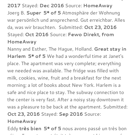
2017
Stayed:
Dec 2016
Source:
HomeAway
Joerg B.
Super
5* of 5
Atmosphäre der Wohnung
war persönlich und ansprechend. Gut erreichbar. Alles
da, was wir brauchten. Submitted:
Oct 23, 2016
Stayed:
Oct 2016
Source:
Fewo Direkt, from
HomeAway
Nanny and Esther, The Hague, Holland.
Great stay in
Harlem
5* of 5
We had a wonderful time at Janet's
place. The apartment was very complete; everything
we needed was available. The fridge was filled with
milk, cookies, wine, fruit and a breakfast for the next
morning; a lot of books about New York. Harlem is a
safe and nice place to stay. The subway connection to
the center is very fast. After a noisy stay downtown it
was a pleasure to be back at the apartment. Submitted:
Oct 23, 2016
Stayed:
Sep 2016
Source:
HomeAway
Eddy
très bien
5* of 5
nous avons passé un très bon