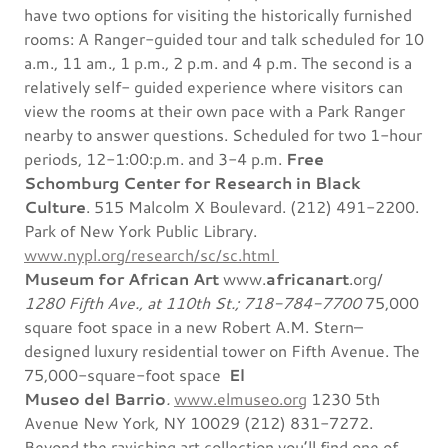
have two options for visiting the historically furnished
rooms: A Ranger-guided tour and talk scheduled for 10
a.m., 11 am., 1 p.m., 2 p.m. and 4 p.m. The second is a
relatively self- guided experience where visitors can
view the rooms at their own pace with a Park Ranger
nearby to answer questions. Scheduled for two 1-hour
periods, 12-1:00:p.m. and 3-4 p.m.
Free
Schomburg Center for Research in Black
Culture
. 515 Malcolm X Boulevard. (212) 491-2200.
Park of New York Public Library.
www.nypl.org/research/sc/sc.html
Museum for African Art
www.
africanart
.org/
1280 Fifth Ave., at 110th St.; 718-784-7700
75,000
square foot space in a new Robert A.M. Stern–
designed luxury residential tower on Fifth Avenue. The
75,000-square-foot space
El
Museo del Barrio
.
www.elmuseo.org
1230 5th
Avenue New York, NY 10029 (212) 831-7272.
Beyond the ravishing art collection you’ll find one of