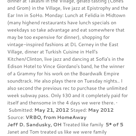
dinner at Takashi in the Village, gelato tasting (Cones
and Grom) in the Village, live jazz at Epistrophy and the
Ear Inn in SoHo. Monday: Lunch at Felidia in Midtown
(many highend restaurants have lunch specials on
weekdays so take advantage and eat somewhere that
may be too expensive for dinner), shopping for
vintage-inspired fashions at DL Cerney in the East
Village, dinner at Turkish Cuisine in Hell's
Kitchen/Clinton, live jazz and dancing at Sofia's in the
Edison Hotel to Vince Giordano's band, he the winner
of a Grammy for his work on the Boardwalk Empire
soundtrack. He also plays there on Tuesday nights.. I
also second the previous rec to purchase the unlimited
week subway pass. Only $30 and it completely paid for
itself and thensome in the 4 days we were there. •
Submitted:
May 21, 2012
Stayed:
May 2012
Source:
VRBO, from HomeAway
Jeff D. Sandusky, OH
Treated like family
5* of 5
Janet and Tom treated us like we were family