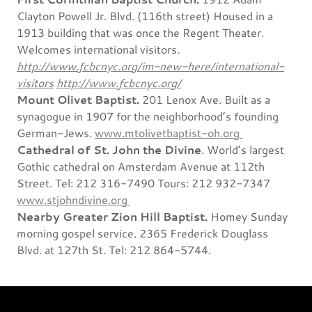
Clayton Powell Jr. Blvd. (116th street) Housed in a
1913 building that was once the Regent Theater.
Welcomes international visitors
.
http://www.fcbcnyc.org/im-new-here/international-
visitors
http://www.fcbcnyc.org/
Mount Olivet Baptist.
201 Lenox Ave. Built as a
synagogue in 1907 for the neighborhood’s founding
German-Jews.
www.mtolivetbaptist-oh.org
Cathedral of St. John the Divine
. World’s largest
Gothic cathedral on Amsterdam Avenue at 112th
Street. Tel: 212 316-7490 Tours: 212 932-7347
www.stjohndivine.org
Nearby Greater Zion Hill Baptist.
Homey Sunday
morning gospel service. 2365 Frederick Douglass
Blvd. at 127th St. Tel: 212 864-5744.