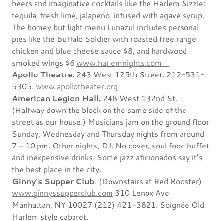
beers and imaginative cocktails like the Harlem Sizzle:
tequila, fresh lime, jalapeno, infused with agave syrup.
The homey but light menu Lunazul includes personal
pies like the Buffalo Soldier with roasted free range
chicken and blue cheese sauce $8, and hardwood
smoked wings $6
www.harlemnights.com
Apollo Theatre.
243 West 125th Street. 212-531-
5305.
www.apollotheater.org
American Legion Hall.
248 West 132nd St.
(Halfway down the block on the same side of the
street as our house.) Musicians jam on the ground floor
Sunday, Wednesday and Thursday nights from around
7 – 10 pm. Other nights, DJ. No cover, soul food buffet
and inexpensive drinks. Some jazz aficionados say it’s
the best place in the city.
Ginny’s Supper Club
. (Downstairs at Red Rooster)
www.ginnyssupperclub.com
310 Lenox Ave
Manhattan, NY 10027 (212) 421-3821. Soignée Old
Harlem style cabaret.