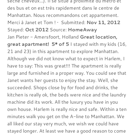
sèche cheveux...). Il se situe à proximité du métro et
des bus et on est très rapidement dans le centre de
Manhattan. Nous recommandons cet appartement.
Merci à Janet et Tom ! • Submitted:
Nov 11, 2012
Stayed:
Oct 2012
Source:
HomeAway
Jan Pieter - Amersfoort, Holland
Great location,
great apartment!
5* of 5
I stayed with my kids (16,
21 and 23) in this apartment to explore Manhattan.
Although we did not know what to expect in Harlem, I
have to say: This was great!!! The apartment is really
large and furnished in a proper way. You could see that
Janet wants her guests to enjoy the stay. Well, she
succeeded. Shops close by for food and drinks, the
kitchen is really ok, the beds were nice and the laundry
machine did its work. All the luxury you have in you
own house. Harlem is really nice and safe. Within a ten
minutes walk you get on the A-line to Manhattan. We
all liked our stay very much, we wish we could have
stayed longer. At least we have a good reason to come