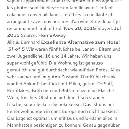
séjour l’appartement était très propre et bien agencé--
les photos sont fidèles--- en famille avec 1 enfant
cela nous convenait Janet a été très accueillante et
arrangeante avec nos horaires d'arrivée et de départ je
recommanded Submitted:
Nov 20, 2015
Stayed:
Jul
2015
Source:
HomeAway
Jilla & Bernhard
Exzellente Alternative zum Hotel
5* of 5
Wir waren fünf Nächte bei Janet - Eltern und
zwei Jugendliche, 16 und 14 Jahre. Wir haben uns
super wohl gefühlt! Die Wohnung ist genauso
gemütlich und gut durchdacht wie auf den Fotos. Alles
sehr sauber und im guten Zustand. Der Kühlschrank
war bei Ankunft bestückt mit Milch, gutem O-Saft,
Kornflakes, Brötchen und Butter, dazu eine Flasche
Wein, frisches Obst und auf dem Tisch standen
frische, super leckere Schokokekse. Das ist uns bei
Ferienwohnungen in ganz Europa noch nicht passiert!
Die Lage ist optimal, um mit Bus und U-Bahn alles in
Mannhatten besichtigen zu können! Genau gegenüber